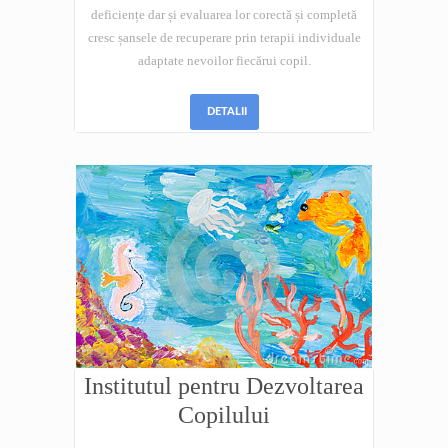
deficiențe dar și evaluarea lor corectă și completă
cresc șansele de recuperare prin terapii individuale
adaptate nevoilor fiecărui copil.
DETALII
Institutul pentru Dezvoltarea
Copilului