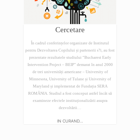
Cercetare
În cadrul conferințelor organizate de Institutul
pentru Dezvoltarea Copilului și partenerii s?i, au fost
prezentate rezultatele studiului “Bucharest Early
Intervention Project – BEIP” demarat în anul 2000
de trei universități americane – University of
Minnesota, University of Tulane și University of
Maryland și implementat de Fundația SERA
ROMÂNIA. Studiul a fost conceput astfel încât să
examineze efectele instituționalizării asupra
dezvoltării…
IN CURAND...