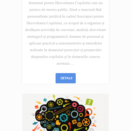
Institutul pentru Dezvoltarea Copilului este un
proiect de interes public, fiind o structură fără
personalitate juridică în cadrul Asociației pentru
Dezvoltarea Copilului, cu scopul de a organiza și
desfășura activități de cercetare, analiză, dezvoltare
strategică și programatică, formare de personal și
aplicare practică a instrumentelor și metodelor
realizate în domeniul protecției și promovării
drepturilor copilului și în domeniile conexe
acestuia.…
DETALII